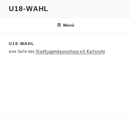
Zum
U18-WAHL
Inhalt
springen
Menü
U18-WAHL
eine Seite des
Stadtjugendausschuss e.V. Karlsruhe